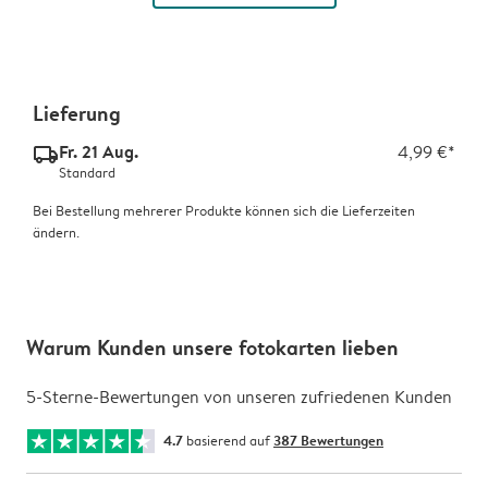
Lieferung
Fr. 21 Aug.
4,99 €*
delivery_standard_v2
Standard
Bei Bestellung mehrerer Produkte können sich die Lieferzeiten
ändern.
Warum Kunden unsere fotokarten lieben
5-Sterne-Bewertungen von unseren zufriedenen Kunden
4.7
basierend auf
387 Bewertungen