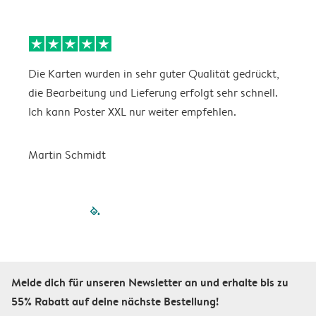
Die Karten wurden in sehr guter Qualität gedrückt,
E
die Bearbeitung und Lieferung erfolgt sehr schnell.
i
Ich kann Poster XXL nur weiter empfehlen.
Martin Schmidt
filled-pagination
outlined-paginatio
outlined-paginat
outlined-pagin
outlined-pag
outlined-p
Melde dich für unseren Newsletter an und erhalte bis zu
55% Rabatt auf deine nächste Bestellung!