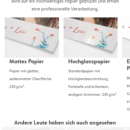
wird auf ein hochwertiges Papier gedruckt und erhält
eine professionelle Verarbeitung.
Mattes Papier
Hochglanzpapier
E
P
Papier mit glatter,
Standardpapier mit
B
seidenmatter Oberfläche.
Hochglanzbeschichtung,
k
235 g/m².
Farbtiefe und brillantem,
G
seidigem Schimmer. 235 g/m².
e
O
Andere Leute haben sich auch angesehen