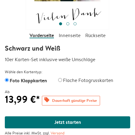
Vorderseite
Innenseite
Rückseite
Schwarz und Weiß
10er Karten-Set inklusive weiße Umschläge
Wähle den Kartentyp:
Foto Klappkarten
Flache Fotogrusskarten
Ab
13,99 €*
offers
Dauerhaft günstige Preise
Jetzt starten
Alle Preise inkl. MwSt. zzgl.
Versand