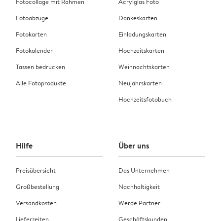
Fotocollage mit Rahmen
Acrylglas Foto
Fotoabzüge
Dankeskarten
Fotokarten
Einladungskarten
Fotokalender
Hochzeitskarten
Tassen bedrucken
Weihnachtskarten
Alle Fotoprodukte
Neujahrskarten
Hochzeitsfotobuch
Hilfe
Über uns
Preisübersicht
Das Unternehmen
Großbestellung
Nachhaltigkeit
Versandkosten
Werde Partner
Lieferzeiten
Geschäftskunden