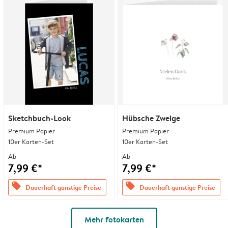
Sketchbuch-Look
Hübsche Zweige
Premium Papier
Premium Papier
10er Karten-Set
10er Karten-Set
Ab
Ab
7,99 €*
7,99 €*
offers
offers
Dauerhaft günstige Preise
Dauerhaft günstige Preise
Mehr fotokarten