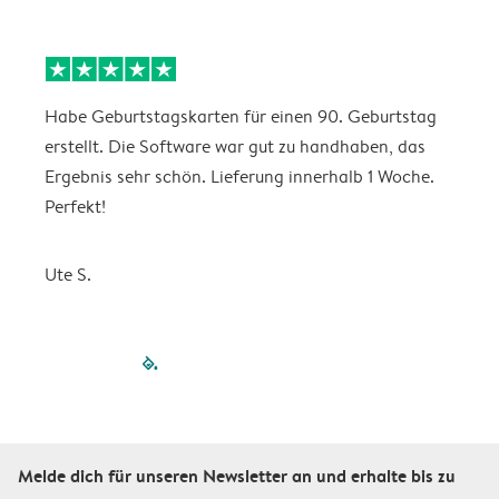
Habe Geburtstagskarten für einen 90. Geburtstag
D
erstellt. Die Software war gut zu handhaben, das
w
Ergebnis sehr schön. Lieferung innerhalb 1 Woche.
Perfekt!
K
Ute S.
filled-pagination
outlined-paginatio
outlined-paginat
outlined-pagin
outlined-pag
outlined-p
Melde dich für unseren Newsletter an und erhalte bis zu