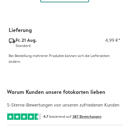
Lieferung
Fr. 21 Aug.
4,99 €*
delivery_standard_v2
Standard
Bei Bestellung mehrerer Produkte können sich die Lieferzeiten
ändern.
Warum Kunden unsere fotokarten lieben
5-Sterne-Bewertungen von unseren zufriedenen Kunden
4.7
basierend auf
387 Bewertungen