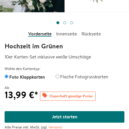
Vorderseite
Innenseite
Rückseite
Hochzeit im Grünen
10er Karten-Set inklusive weiße Umschläge
Wähle den Kartentyp:
Foto Klappkarten
Flache Fotogrusskarten
Ab
13,99 €*
offers
Dauerhaft günstige Preise
Jetzt starten
Alle Preise inkl. MwSt. zzgl.
Versand