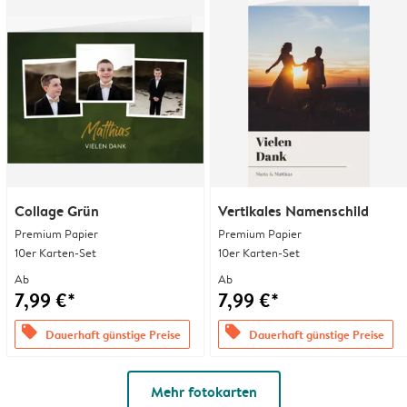
Collage Grün
Vertikales Namenschild
Premium Papier
Premium Papier
10er Karten-Set
10er Karten-Set
Ab
Ab
7,99 €*
7,99 €*
offers
offers
Dauerhaft günstige Preise
Dauerhaft günstige Preise
Mehr fotokarten