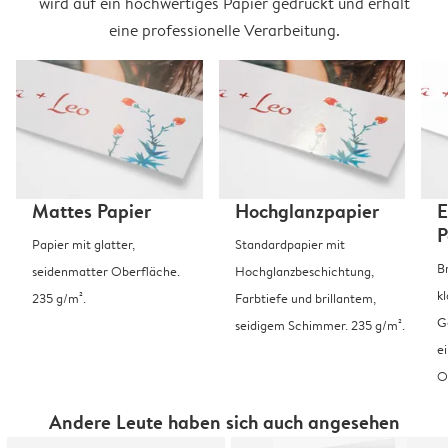
wird auf ein hochwertiges Papier gedruckt und erhält
eine professionelle Verarbeitung.
Mattes Papier
Hochglanzpapier
E
P
Papier mit glatter,
Standardpapier mit
B
seidenmatter Oberfläche.
Hochglanzbeschichtung,
k
235 g/m².
Farbtiefe und brillantem,
G
seidigem Schimmer. 235 g/m².
e
O
Andere Leute haben sich auch angesehen