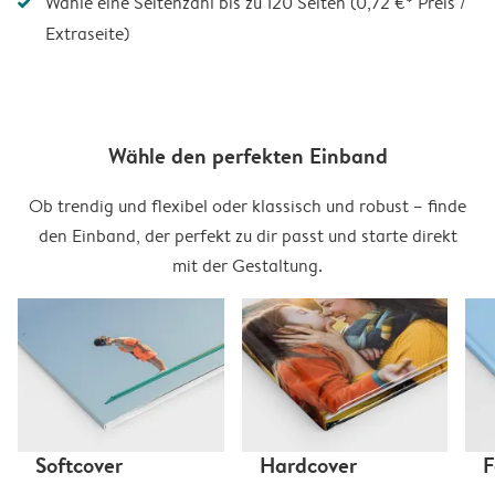
Wähle eine Seitenzahl bis zu 120 Seiten (0,72 €* Preis /
Extraseite)
Wähle den perfekten Einband
Ob trendig und flexibel oder klassisch und robust – finde
den Einband, der perfekt zu dir passt und starte direkt
mit der Gestaltung.
Softcover
Hardcover
F