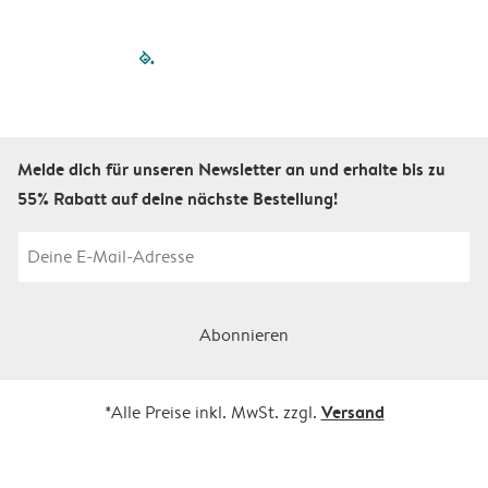
filled-pagination
outlined-paginatio
outlined-paginat
outlined-pagin
outlined-pag
outlined-p
Melde dich für unseren Newsletter an und erhalte bis zu
55% Rabatt auf deine nächste Bestellung!
Abonnieren
Versand
*Alle Preise inkl. MwSt. zzgl.