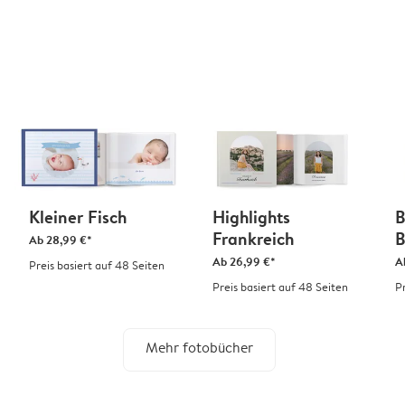
Kleiner Fisch
Highlights
B
Frankreich
B
Ab
28,99 €*
Ab
26,99 €*
A
Preis basiert auf 48 Seiten
Preis basiert auf 48 Seiten
P
Mehr fotobücher