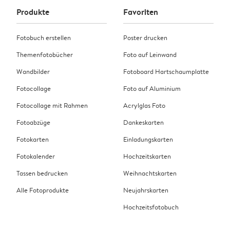
Produkte
Favoriten
Fotobuch erstellen
Poster drucken
Themenfotobücher
Foto auf Leinwand
Wandbilder
Fotoboard Hartschaumplatte
Fotocollage
Foto auf Aluminium
Fotocollage mit Rahmen
Acrylglas Foto
Fotoabzüge
Dankeskarten
Fotokarten
Einladungskarten
Fotokalender
Hochzeitskarten
Tassen bedrucken
Weihnachtskarten
Alle Fotoprodukte
Neujahrskarten
Hochzeitsfotobuch