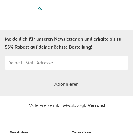
filled-pagination
outlined-paginatio
outlined-paginat
outlined-pagin
outlined-pag
outlined-p
Melde dich für unseren Newsletter an und erhalte bis zu
55% Rabatt auf deine nächste Bestellung!
Abonnieren
Versand
*Alle Preise inkl. MwSt. zzgl.
Produkte
Favoriten