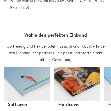
Wähle eine Seitenzahl bis zu 120 Seiten (0,72 €* Preis /
Extraseite)
Wähle den perfekten Einband
Ob trendig und flexibel oder klassisch und robust – finde
den Einband, der perfekt zu dir passt und starte direkt
mit der Gestaltung.
Softcover
Hardcover
F