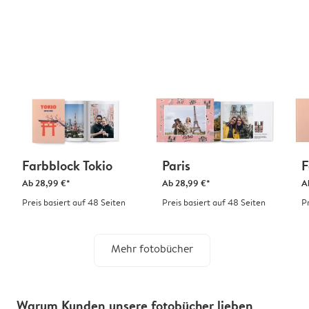
Farbblock Tokio
Paris
F
Ab
28,99 €*
Ab
28,99 €*
A
Preis basiert auf 48 Seiten
Preis basiert auf 48 Seiten
P
Mehr fotobücher
Warum Kunden unsere fotobücher lieben