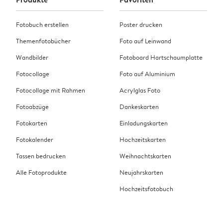
Fotobuch erstellen
Poster drucken
Themenfotobücher
Foto auf Leinwand
Wandbilder
Fotoboard Hartschaumplatte
Fotocollage
Foto auf Aluminium
Fotocollage mit Rahmen
Acrylglas Foto
Fotoabzüge
Dankeskarten
Fotokarten
Einladungskarten
Fotokalender
Hochzeitskarten
Tassen bedrucken
Weihnachtskarten
Alle Fotoprodukte
Neujahrskarten
Hochzeitsfotobuch